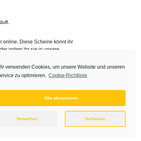
äuft.
 online. Diese Scheine könnt ihr
er indem ihr sie in unsere
ir verwenden Cookies, um unsere Website und unseren
ervice zu optimieren.
Cookie-Richtlinie
– zum Beispiel neue
 jedem Einkauf bei REWE!
Alle akzeptieren
Verwerfen
Vorlieben