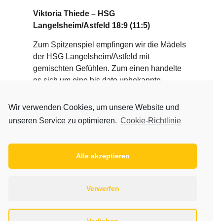
Viktoria Thiede – HSG
Langelsheim/Astfeld 18:9 (11:5)
Zum Spitzenspiel empfingen wir die Mädels
der HSG Langelsheim/Astfeld mit
gemischten Gefühlen. Zum einen handelte
es sich um eine bis dato unbekannte
Mannschaft, zum anderen stellen sie die
bislang Führende der Torschützenliste der
Wir verwenden Cookies, um unsere Website und
Liga und waren bis heute verlustpunktfrei
unseren Service zu optimieren.
Cookie-Richtlinie
durch die Saison gekommen.
Das Spiel begann konzentriert und wir
Alle akzeptieren
konnten uns bis zur Auszeit der Gäste in der
13. Minute auf 10:2 absetzen. Probleme
bereitete uns bis dahin nur die bereits
Verwerfen
angesprochene Kreisspielerin der Gäste,
die durch viel Bwegung immer gefährlich
war. Die gut aufgelegte Sophie im Tor