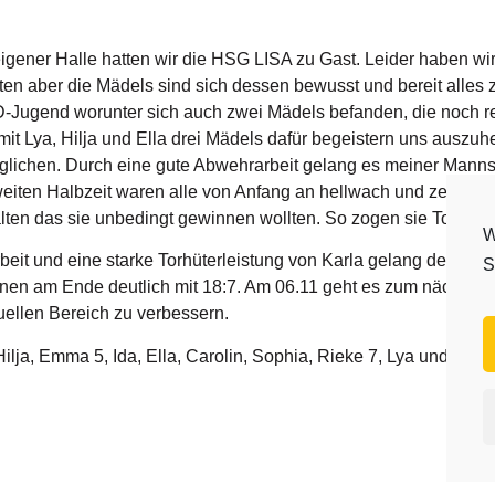
igener Halle hatten wir die HSG LISA zu Gast. Leider haben wir
en aber die Mädels sind sich dessen bewusst und bereit alles
-Jugend worunter sich auch zwei Mädels befanden, die noch re
it Lya, Hilja und Ella drei Mädels dafür begeistern uns auszuhe
lichen. Durch eine gute Abwehrarbeit gelang es meiner Mannsch
weiten Halbzeit waren alle von Anfang an hellwach und zeigten 
en das sie unbedingt gewinnen wollten. So zogen sie Tor um T
W
eit und eine starke Torhüterleistung von Karla gelang den Geg
S
nnen am Ende deutlich mit 18:7. Am 06.11 geht es zum nächste
uellen Bereich zu verbessern.
 Hilja, Emma 5, Ida, Ella, Carolin, Sophia, Rieke 7, Lya und Alina