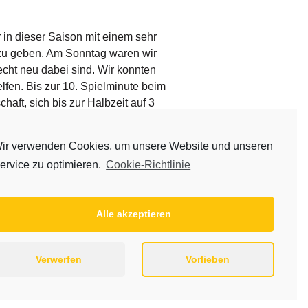
 in dieser Saison mit einem sehr
 zu geben. Am Sonntag waren wir
cht neu dabei sind. Wir konnten
lfen. Bis zur 10. Spielminute beim
aft, sich bis zur Halbzeit auf 3
durch ein aggressives und
or bis zum 13:6 davon.
ir verwenden Cookies, um unsere Website und unseren
nerinnen in der zweiten Halbzeit
ervice zu optimieren.
Cookie-Richtlinie
n Gegner nach Seesen. Bis dahin
Alle akzeptieren
 6
Verwerfen
Vorlieben