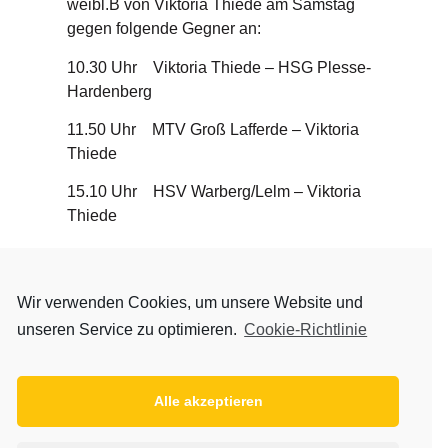
weibl.B von Viktoria Thiede am Samstag
gegen folgende Gegner an:
10.30 Uhr Viktoria Thiede – HSG Plesse-
Hardenberg
11.50 Uhr MTV Groß Lafferde – Viktoria
Thiede
15.10 Uhr HSV Warberg/Lelm – Viktoria
Thiede
Die Thiederinnen sind hier sicherlich nur
Außenseiter, Plesse spielte in der
Wir verwenden Cookies, um unsere Website und
vergangenen Saison bereits in der
Landesliga und belegte dort den 7.Platz,
unseren Service zu optimieren.
Cookie-Richtlinie
Lafferde ist aktuell in der Regionsliga
Tabellenzweiter und die Gastgeber aus
Warberg spielen als weibl.C in der Oberliga.
Alle akzeptieren
Das Trainerduo Jonas Urban und Liesa