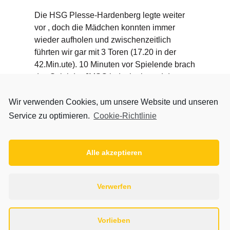
Die HSG Plesse-Hardenberg legte weiter
vor , doch die Mädchen konnten immer
wieder aufholen und zwischenzeitlich
führten wir gar mit 3 Toren (17.20 in der
42.Min.ute). 10 Minuten vor Spielende brach
das Spiel der JMSG jedoch ein und das
Spiel kippte zugunsten der Gegner. Auch
die Umstellung auf eine Manndeckung
Wir verwenden Cookies, um unsere Website und unseren
konnte die Niederlage nicht mehr
Service zu optimieren.
Cookie-Richtlinie
verhindern.
Um noch in die Landesliga aufzusteigen
Alle akzeptieren
muss das Spiel am kommenden Samstag in
Thiede (Spielbeginn 16.30 Uhr) gegen die
HSG Schoningen/Uslar/Wiensen gewonnen
Verwerfen
werden. Bei einem Sieg mit 4 oder mehr
Toren hätte man das Ziel Landesliga
erreicht, ansonsten muss man die weiteren
Vorlieben