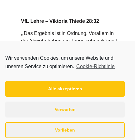
VfL Lehre – Viktoria Thiede 28:32
„ Das Ergebnis ist in Ordnung. Vorallem in
der Abwehr haben die Jungs sehr gekämpft
und sich trotz der Temperaturen nicht
geschont. Wir haben gegen einen
Wir verwenden Cookies, um unsere Website und
Ligahöheren gewonnen aber es gibt noch
unseren Service zu optimieren.
Cookie-Richtlinie
einige Baustellen und noch viel zu tun. Aber
wir haben auch schon vieles umgesetzt so
wie ich mir das vorstelle. Wir haben jetzt
Alle akzeptieren
noch einen Monat wo wir noch einiges
zutun haben!“
Verwerfen
Andreas Wichmann
Vorlieben
SG Zweidorf/Bortfeld – Viktoria Thiede