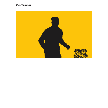
Co-Trainer
Habil Turhan
+49 xxx – xx xxx xxx
info@viktoriathiede.de
Trainingszeiten
Mittwochs