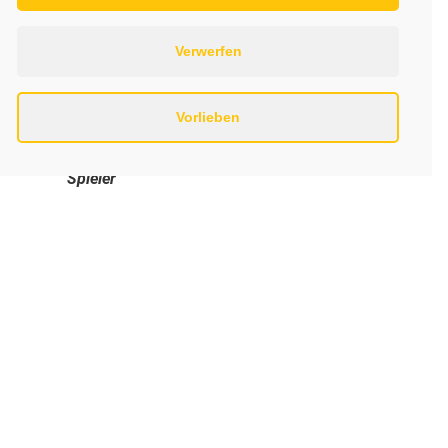
Verwerfen
Spieler
Vorlieben
Spieler
Spieler
Impressum
Datenschutzerklärung
Kontakt
Links