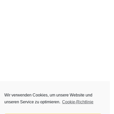
Wir verwenden Cookies, um unsere Website und
Einladung_JVC_2025-
unseren Service zu optimieren.
Cookie-Richtlinie
1_250310_144813
Herunterladen
2025_meldebogen_jugend-viktoria-cup
Herunterladen