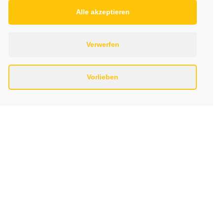
Alle akzeptieren
Verwerfen
Vorlieben
Impressum
Datenschutzerklärung
Kontakt
Links
Copyright © 2022. All Rights Reserved.