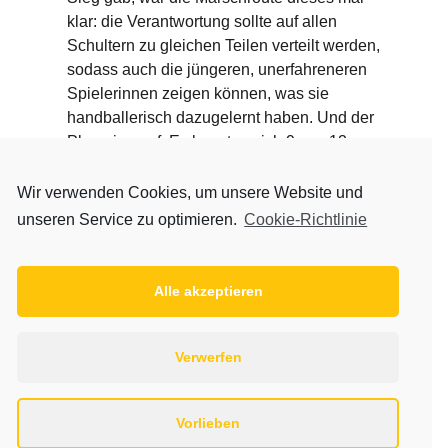
klar: die Verantwortung sollte auf allen
Schultern zu gleichen Teilen verteilt werden,
sodass auch die jüngeren, unerfahreneren
Spielerinnen zeigen können, was sie
handballerisch dazugelernt haben. Und der
Plan ging auf. Es konnten sich 9 von 12
Spielerinnen in die Torschützenliste
eintragen und die teilweise neuen Rollen
Wir verwenden Cookies, um unsere Website und
wurden von allen Mädels gut angenommen.
unseren Service zu optimieren.
Cookie-Richtlinie
Insgesamt konnten wir so einen deutlichen
Sieg in eigener Halle einfahren und die
Saison mit einem sehr guten dritten PLatz
Alle akzeptieren
mit Anschluss an die ersten beiden
Tabellenplätze abschließen. Wir sind sehr
stolz auf die Entwicklung der Mädels und
Verwerfen
freuen uns als Saisonhighlight auf die
Regionsmeisterschaften am kommenden
Vorlieben
Wochenende.