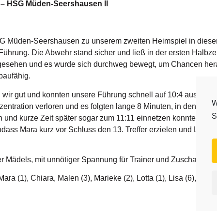
de – HSG Müden-Seershausen II
G Müden-Seershausen zu unserem zweiten Heimspiel in diese
Führung. Die Abwehr stand sicher und ließ in der ersten Halbzeit 
n gesehen und es wurde sich durchweg bewegt, um Chancen hera
aufähig.
wir gut und konnten unsere Führung schnell auf 10:4 ausbauen
W
entration verloren und es folgten lange 8 Minuten, in denen kei
S
 und kurze Zeit später sogar zum 11:11 einnetzen konnte. Doc
sodass Mara kurz vor Schluss den 13. Treffer erzielen und Lotta
er Mädels, mit unnötiger Spannung für Trainer und Zuschauer.
ara (1), Chiara, Malen (3), Marieke (2), Lotta (1), Lisa (6), Nuri