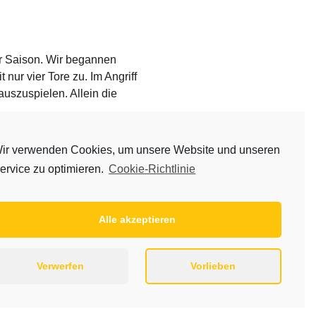
r Saison. Wir begannen
nur vier Tore zu. Im Angriff
uszuspielen. Allein die
. Mit dem sicheren Polster im
ir verwenden Cookies, um unsere Website und unseren
n Tor erzielt werden konnte,
ervice zu optimieren.
Cookie-Richtlinie
h die Mädels besannen sich gerade
 im Tor die entscheidenden Würfe
Alle akzeptieren
a und Shirin
Verwerfen
Vorlieben