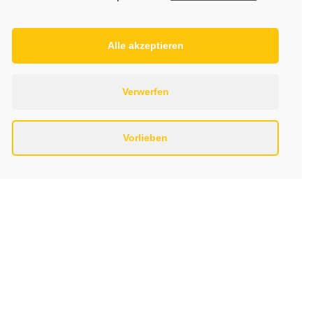
Spielgemeinschaft. Das Zusammenspiel hat
super geklappt.
Alle akzeptieren
Auch im neuem Jahr war die Freude und
der Spaß bei allen Kindern vorhanden.
Am kommenden Samstag findet unser
Verwerfen
eigenes Minispielfest in Thiede statt.
Kinder, Eltern und Trainer würden sich über
Vorlieben
eure Unterstützung vor Ort freuen. Also
kommt vorbei. Samstag 10.02.18, 9.00 Uhr
Impressum
Datenschutzerklärung
Kontakt
Links