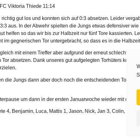
C Viktoria Thiede 11:14
richtig gut los
und konnten sich auf 0:3 absetzen. Leider vergabe
3 aus. In der Abwehr spielten die Jungs etwas defensiver wie 
t helfen so das wir bis zur Halbzeit nur fünf Tore kassierten. L
t im gegnerischen Tor untergebracht, so dass es in die Halbzei
r gleich mit einem Treffer aber aufgrund der erneut schlechten 
m Tor absetzen. Dank unseres gut aufgelegten Torhüters konnte 
W
rzielen.
S
en die Jungs dann aber doch noch die entscheidenden Tore und 
interpause um dann in der ersten Januarwoche wieder mit dem Tr
ete 4, Benjamin, Luca, Mattis 1, Jason, Nick, Jan 3, Colin, Doria