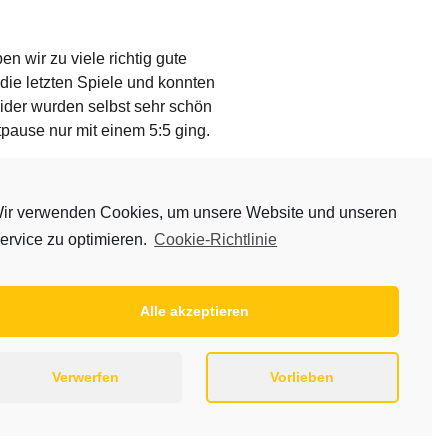
n wir zu viele richtig gute
die letzten Spiele und konnten
eider wurden selbst sehr schön
tpause nur mit einem 5:5 ging.
Wurfausbeute konnten wir uns bis
die JMSG dies aber nicht zu ihrem
ir verwenden Cookies, um unsere Website und unseren
ervice zu optimieren.
Cookie-Richtlinie
konnten das Spiel mit 11:14 für
Alle akzeptieren
aining zu starten.
n 2, Paul 4
Verwerfen
Vorlieben