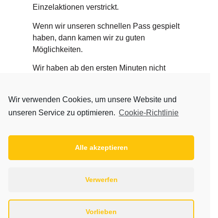
Einzelaktionen verstrickt.
Wenn wir unseren schnellen Pass gespielt
haben, dann kamen wir zu guten
Möglichkeiten.
Wir haben ab den ersten Minuten nicht
unser Potential abgerufen und sind immer
einem Rückstand hinterher gelaufen.
Wir verwenden Cookies, um unsere Website und
Mehr will ich gar nicht zum Spiel sagen;
unseren Service zu optimieren.
Cookie-Richtlinie
denn das war heute echt grausam.
Wir müssen jetzt beim Training das ganze
aufarbeiten und darüber reden, vielleicht
Alle akzeptieren
war die Tabellenspitze auch eine Hemmung
für meine Spieler.
Verwerfen
Jetzt haben wir diese verloren und sollten
schnellstmöglich wieder zu der Leistung der
Hinrunde kommen und dann kommen auch
Vorlieben
wieder die Ergebnisse.