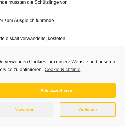
nde mussten die Schützlinge von
der zum Ausgleich führende
fe eiskalt verwandelte, kosteten
e Viktoria nicht verstecken, die
ir verwenden Cookies, um unsere Website und unseren
ervice zu optimieren.
Cookie-Richtlinie
önne man sehr gut leben, auch
Alexander Seibel am Kreis langsam
Alle akzeptieren
nemann 2, Müller 2, Johannes
Verwerfen
Vorlieben