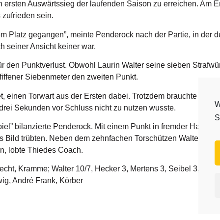
 ersten Auswärtssieg der laufenden Saison zu erreichen. Am E
zufrieden sein.
vom Platz gegangen”, meinte Penderock nach der Partie, in der 
 seiner Ansicht keiner war.
r den Punktverlust. Obwohl Laurin Walter seine sieben Strafwür
fiffener Siebenmeter den zweiten Punkt.
, einen Torwart aus der Ersten dabei. Trotzdem brauchte sich di
W
 drei Sekunden vor Schluss nicht zu nutzen wusste.
S
piel” bilanzierte Penderock. Mit einem Punkt in fremder Halle k
as Bild trübten. Neben dem zehnfachen Torschützen Walter sei 
n, lobte Thiedes Coach.
recht, Kramme; Walter 10/7, Hecker 3, Mertens 3, Seibel 3, Hei
ig, André Frank, Körber