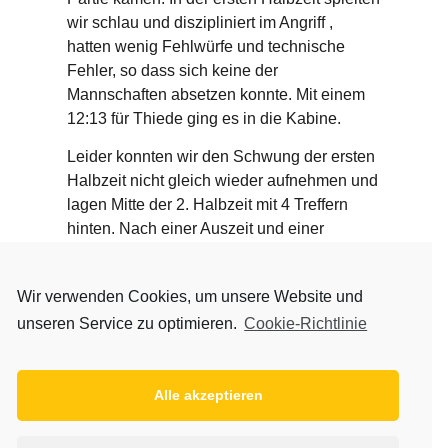
wir schlau und diszipliniert im Angriff ,
hatten wenig Fehlwürfe und technische
Fehler, so dass sich keine der
Mannschaften absetzen konnte. Mit einem
12:13 für Thiede ging es in die Kabine.
Leider konnten wir den Schwung der ersten
Halbzeit nicht gleich wieder aufnehmen und
lagen Mitte der 2. Halbzeit mit 4 Treffern
hinten. Nach einer Auszeit und einer
Deckungsumstellung gelang es der
Mannschaft den Ausgleich wieder
Wir verwenden Cookies, um unsere Website und
herzustellen und es keimte wieder Hoffnung
unseren Service zu optimieren.
Cookie-Richtlinie
auf. Diese wurde aber je zerstört als wir kurz
hintereinander 2×2 Min.Zeitstrafen erhielten.
In dieser Zeit stand die Deckung trotzdem
Alle akzeptieren
gut nur im Angriff fehlte die Torgefahr. Dies
nutzte Harzburg clever aus und setzte sich
am Ende mit 2 Toren ab und gewann mit