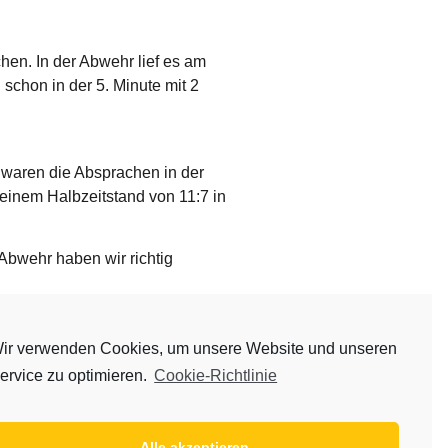
hen. In der Abwehr lief es am
schon in der 5. Minute mit 2
o waren die Absprachen in der
inem Halbzeitstand von 11:7 in
 Abwehr haben wir richtig
urch sich in der Abwehr viel mehr
ir verwenden Cookies, um unsere Website und unseren
 viele Bälle aus dem Kasten
ervice zu optimieren.
Cookie-Richtlinie
en auf dem ersten Platz.
Alle akzeptieren