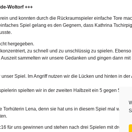
de-Woltorf +++
 rein und konnten durch die Rückraumspieler einfache Tore mac
infaches Spiel gelang es den Gegnern, dass Kathrina Tschirpig 
usste.
icht hergegeben.
konzentriert, zu schnell und zu unschlüssig zu spielen. Ebens
 Auszeit sammelten wir unsere Gedanken und gingen dann mit e
r unser Spiel. Im Angriff nutzen wir die Lücken und hinten in der
elerin spielten wir in der zweiten Halbzeit ein 5 gegen 5, wod
W
 Torhüterin Lena, denn sie hat uns in diesem Spiel mal wieder
S
ten.
16 für uns gewinnen und stehen nach drei Spielen mit drei Sieg