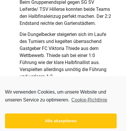
Beim Gruppenendspiel gegen SG SV
Leiferde/ TSV Hillerse konnten beide Teams
den Halbfinaleinzug perfekt machen. Der 2:2
Endstand reichte den Gartenstädtern.
Die Dungelbecker steigerten sich im Laufe
des Turniers und kegelten überraschend
Gastgeber FC Viktoria Thiede aus dem
Wettbewerb. Thiede sah bei einer 1:0
Führung wie der klare Halbfinallist aus.
Verspielten allerdings unnötig die Führung
und verloren 1:3.
Durch das bessere Torverhältnis zog
Wir verwenden Cookies, um unsere Website und
Eintracht Dungelbeck an SV
unseren Service zu optimieren.
Cookie-Richtlinie
Melverorde/Heidberg vorbei und folgte BSC
Acosta Fußball ins Halbfinale.
Platz 3. sicherte sich der BSC Acosta mit
Alle akzeptieren
einem 2:1 gegen Sportfreunde Ahlum.