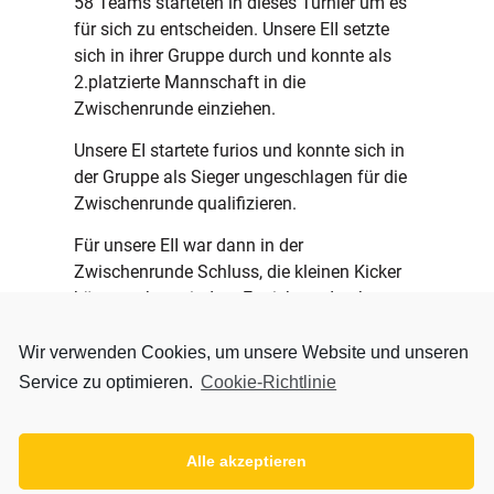
58 Teams starteten in dieses Turnier um es
für sich zu entscheiden. Unsere EII setzte
sich in ihrer Gruppe durch und konnte als
2.platzierte Mannschaft in die
Zwischenrunde einziehen.
Unsere EI startete furios und konnte sich in
der Gruppe als Sieger ungeschlagen für die
Zwischenrunde qualifizieren.
Für unsere EII war dann in der
Zwischenrunde Schluss, die kleinen Kicker
können aber mit dem Erreichten durchaus
zufrieden sein. Unsere E1 spielte jedoch
erneut eine super Runde und konnte auch in
Wir verwenden Cookies, um unsere Website und unseren
der Zwischenrunde überzeugen.
Service zu optimieren.
Cookie-Richtlinie
Ungeschlagen zogen sie in die Endrunde ein,
das allein ist schon ein toller Erfolg.
Alle akzeptieren
Mit 6 Teams ging es in die Entscheidung, in