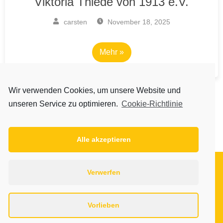
Viktoria Thiede von 1913 e.V.
carsten
November 18, 2025
Mehr »
Wir verwenden Cookies, um unsere Website und
unseren Service zu optimieren.
Cookie-Richtlinie
Nächste »
Alle akzeptieren
Impressum
Verwerfen
Datenschutzerklärung
Kontakt
Links
Vorlieben